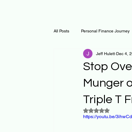
All Posts
Personal Finance Journey
Jeff Hulett
Dec 4, 
Curiosity Journey
Changing O
Stop Over
Math
Notes and Resources
Munger o
Triple T
Thoughts & Inspirations
Regen
Rated NaN out of 5
https://youtu.be/3ihw