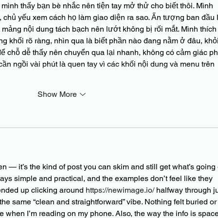
mình thấy bạn bè nhắc nên tiện tay mở thử cho biết thôi. Mình 
 chủ yếu xem cách họ làm giao diện ra sao. Ấn tượng ban đầu l
 mảng nội dung tách bạch nên lướt không bị rối mắt. Mình thích
ừng khối rõ ràng, nhìn qua là biết phần nào đang nằm ở đâu, khỏi
ể chỗ dễ thấy nên chuyển qua lại nhanh, không có cảm giác ph
n ngồi vài phút là quen tay vì các khối nội dung và menu trên 
Show More
en — it’s the kind of post you can skim and still get what’s going
stays simple and practical, and the examples don’t feel like they 
 ended up clicking around 
https://newimage.io/
 halfway through ju
 the same “clean and straightforward” vibe. Nothing felt buried or
te when I’m reading on my phone. Also, the way the info is spac