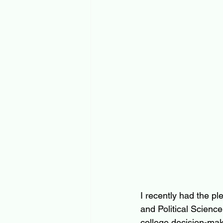
I recently had the pl
and Political Science
college decision-mak