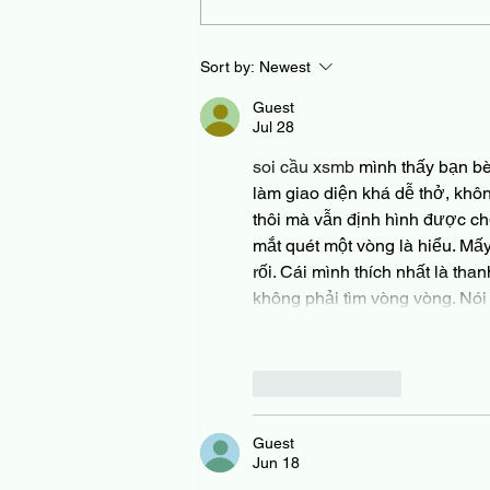
art and science of
negotiation
Sort by:
Newest
Guest
Jul 28
soi cầu xsmb
 mình thấy bạn bè
làm giao diện khá dễ thở, khôn
thôi mà vẫn định hình được chỗ
mắt quét một vòng là hiểu. Mấy
rối. Cái mình thích nhất là th
không phải tìm vòng vòng. Nó
Like
Reply
Guest
Jun 18