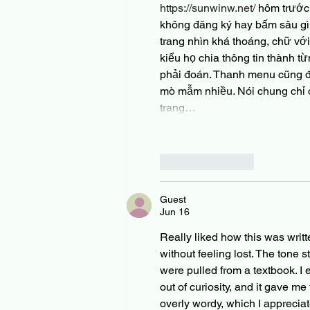
https://sunwinw.net/
 hôm trước 
không đăng ký hay bấm sâu gì,
trang nhìn khá thoáng, chữ với
kiểu họ chia thông tin thành t
phải đoán. Thanh menu cũng đ
mò mẫm nhiều. Nói chung chỉ cầ
trang…
Like
Reply
Guest
Jun 16
Really liked how this was writt
without feeling lost. The tone 
were pulled from a textbook. I
out of curiosity, and it gave me
overly wordy, which I apprecia