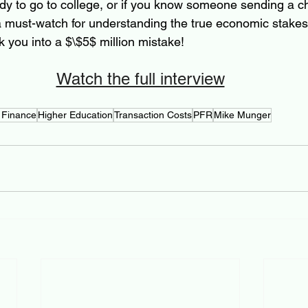
ady to go to college, or if you know someone sending a chi
a must-watch for understanding the true economic stakes.
ck you into a $\$5$ million mistake!
Watch the full interview
 Finance
Higher Education
Transaction Costs
PFR
Mike Munger