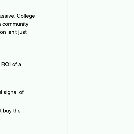
ssive. College 
om community 
 isn't just 
e ROI of a 
 signal of 
t buy the 