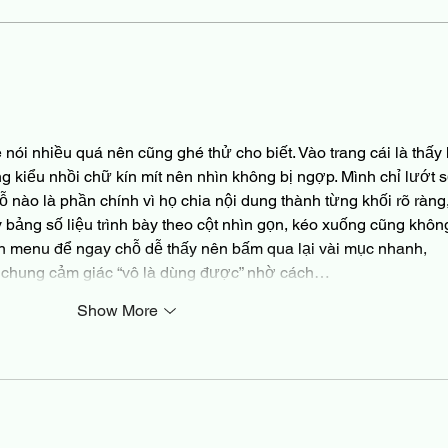
premortem!
Chil
 nói nhiều quá nên cũng ghé thử cho biết. Vào trang cái là thấy 
g kiểu nhồi chữ kín mít nên nhìn không bị ngợp. Mình chỉ lướt s
 nào là phần chính vì họ chia nội dung thành từng khối rõ ràng,
 bảng số liệu trình bày theo cột nhìn gọn, kéo xuống cũng không
anh menu để ngay chỗ dễ thấy nên bấm qua lại vài mục nhanh, 
i chung cảm giác “vô là dùng được” nhờ cách…
Show More