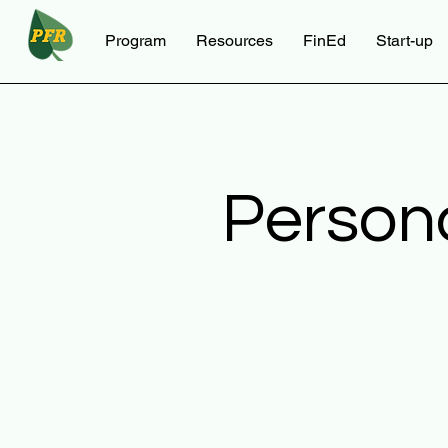
Program
Resources
FinEd
Start-up
Person