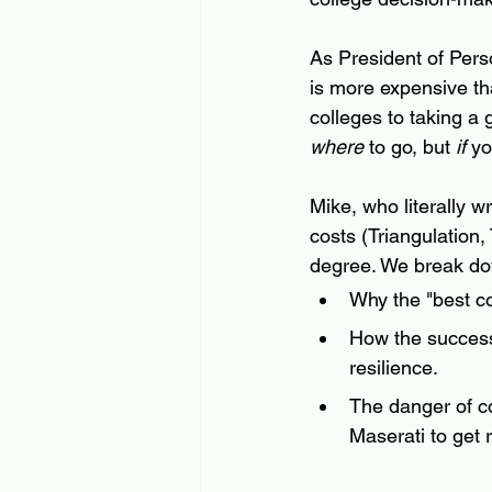
As President of Pers
is more expensive th
colleges to taking a 
where
 to go, but 
if
 yo
Mike, who literally wr
costs (Triangulation,
degree. We break d
Why the "best co
How the success 
resilience.
The danger of co
Maserati to get r