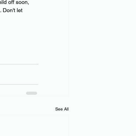
ld off soon, 
 Don't let 
See All