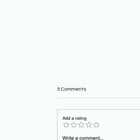
5 Comments
Add a rating
Building your BATNA and the
Write a comment...