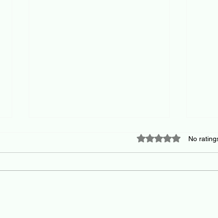
Rated 0 out of 5 star
No rating
Confident job changes and a
The M