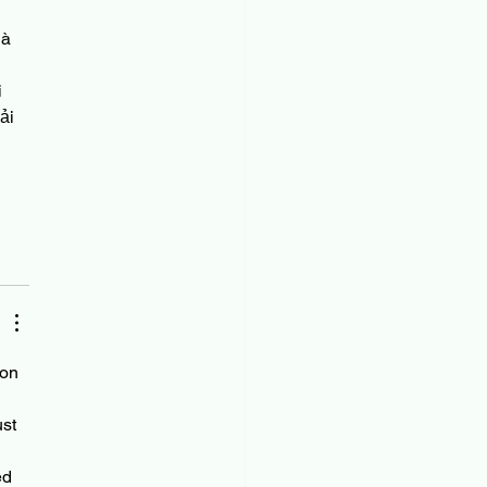
à 
 
 
ải 
 on 
st 
 
ed 